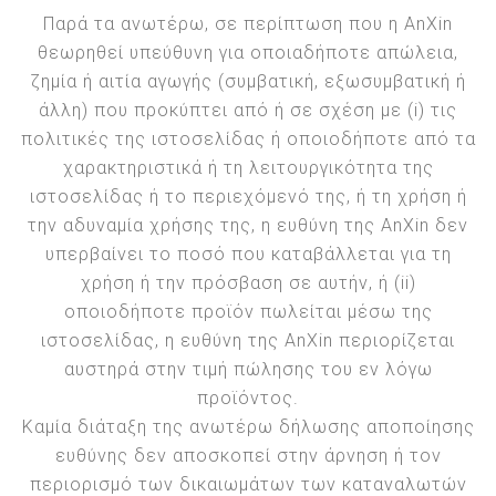
Παρά τα ανωτέρω, σε περίπτωση που η AnXin
θεωρηθεί υπεύθυνη για οποιαδήποτε απώλεια,
ζημία ή αιτία αγωγής (συμβατική, εξωσυμβατική ή
άλλη) που προκύπτει από ή σε σχέση με (i) τις
πολιτικές της ιστοσελίδας ή οποιοδήποτε από τα
χαρακτηριστικά ή τη λειτουργικότητα της
ιστοσελίδας ή το περιεχόμενό της, ή τη χρήση ή
την αδυναμία χρήσης της, η ευθύνη της AnXin δεν
υπερβαίνει το ποσό που καταβάλλεται για τη
χρήση ή την πρόσβαση σε αυτήν, ή (ii)
οποιοδήποτε προϊόν πωλείται μέσω της
ιστοσελίδας, η ευθύνη της AnXin περιορίζεται
αυστηρά στην τιμή πώλησης του εν λόγω
προϊόντος.
Καμία διάταξη της ανωτέρω δήλωσης αποποίησης
ευθύνης δεν αποσκοπεί στην άρνηση ή τον
περιορισμό των δικαιωμάτων των καταναλωτών