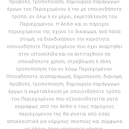
προβολή, τροποποίηση, δημιουργία παράγωγων
έργων του Περιεχομένου ή την με οποιονδήποτε
τρόπο, εν όλω ή εν μέρει, εκμετάλλευση του
Περιεχομένου. Η AnXin και οι πάροχοι
περιεχομένου της έχουν το δικαίωμα, ανά πάσα
στιγμή, να διεκδικήσουν την κυριότητα
οποιουδήποτε Περιεχομένου που έχει αναρτηθεί
στην ιστοσελίδα και να αντιταχθούν σε
οποιαδήποτε χρήση, στρέβλωση ή άλλη
τροποποίηση του εν λόγω Περιεχομένου.
Οποιαδήποτε αναπαραγωγή, δημοσίευση, διανομή,
προβολή, τροποποίηση, δημιουργία παράγωγων
έργων ή εκμετάλλευση με οποιονδήποτε τρόπο
του Περιεχομένου που εξουσιοδοτείται ρητά
εγγράφως από την AnXin ή τους παρόχους
περιεχομένου της θα γίνεται από εσάς
αποκλειστικά για νόμιμους σκοπούς και σύμφωνα
με όλους τους ισχύοντες νόμους.