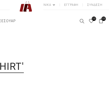
ΕΓΓΡΑΦΉ
ΣΎΝΔΕΣΗ
(0)
(0)
ΞΕΣΟΥΑΡ
ΕΙΑ
ΞΙ ΕΣΩΡΟΥΧΑ
ΔΡΙΚΕΣ ΠΙΤΖΑΜΕΣ
ΦΟ ΜΠΙΖΟΥ
SNEAKERS
BIG SIZE
ΣΚΟΥΛΑΡΙΚΙΑ
ΒΑΛΙΤΣΕΣ
ΓΥΝΑΙΚΕΙΕΣ ΖΩΝΕΣ
Α
ΛΣΟΝ
ΝΑΙΚΕΙΕΣ ΠΙΤΖΑΜΕΣ
ΤΣΑΝΤΕΣ
ΓΥΝΑΙΚΕΙΕΣ ΠΑΝΤΟΦΛΕΣ
SNEAKERS
ΒΡΑΧΙΟΛΙ
ΤΣΑΝΤΕΣ ΩΜΟΥ
ΖΩΝΕΣ
ΑΝΔΡΙΚΕΣ ΠΑΝΤΟΦΛΕΣ
ΚΟΛΙΕ
ΤΣΑΝΤΕΣ ΧΙΑΣΤΙ
ΣΙΩΝ
ΑΞΕΣΟΥΑΡ ΜΑΛΛΙΩΝ
ΠΑΠΟΥΤΣΙΑ ΕΡΓΑΣΙΑΣ
BODY PIERCING
BACKPACKS
HIRT'
ΚΑΣΚΟΛ/ΦΟΥΛΑΡΙΑ
ΑΣ
ΣΚΟΥΦΙΑ
ΓΙΑ ΒΡΕΦΗ