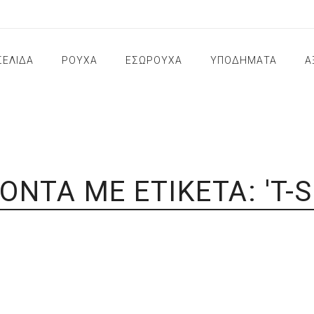
ΣΕΛΙΔΑ
ΡΟΥΧΑ
ΕΣΩΡΟΥΧΑ
ΥΠΟΔΗΜΑΤΑ
Α
ΦΙΞΕΙΣ
ΓΥΝΑΙΚΕΙΑ ΡΟΥΧΑ
ΑΝΔΡΙΚΑ ΕΣΩΡΟΥΧΑ
ΠΑΠΟΥΤΣΙΑ ΓΥΝΑΙΚ
ΜΠΛΟΥΖΕΣ
ΣΕ
ΑΝ
ΝΩΝΙΑ
ΑΝΔΡΙΚΑ ΡΟΥΧΑ
ΓΥΝΑΙΚΕΙΑ ΕΣΩΡΟΥΧΑ
ΠΑΠΟΥΤΣΙΑ ΑΝΔΡΙΚ
ΖΑΚΕΤΕΣ
ΚΑ
ΓΥ
ΚΕΥΑΣΤΕΣ
ΠΙΤΖΑΜΕΣ
ΠΑΝΤΟΦΛΕΣ
ΠΑΝΤΕΛΟΝΙΑ
ΝΩΣΕΙΣ ΚΑΙ ΝΕΑ
ΑΞΕΣΟΥΑΡ ΠΑΠΟΥΤ
ΒΕΡΜΟΥΔΕΣ
ΌΝΤΑ ΜΕ ΕΤΙΚΈΤΑ: 'T-S
ΓΑΛΟΤΣΕΣ
ΣΟΡΤΣ
ΠΑΠΟΥΤΣΙΑ ΕΡΓΑΣΙ
ΦΟΡΜΕΣ
ΚΑΛΤΣΕΣ
ΦΟΥΣΤΕΣ
ΦΟΡΕΜΑΤΑ
ΝΥΧΤΙΚΑ