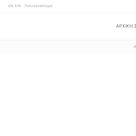
AN XIN - Πολυκατάστημα
ΑΡΧΙΚΗ 
ΝΕΕΣ Α
ΕΠΙΚΟΙ
ΚΑΤΑΣ
ΑΝΑΚΟΙ