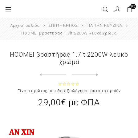
(0)
Αρχική σελίδα
ΣΠΙΤΙ - ΚΗΠΟΣ
ΓΙΑ ΤΗΝ ΚΟΥΖΙΝΑ
HOOMEI βραστήρας 1.7lt 2200W λευκό χρώμα
HOOMEI βραστήρας 1.7lt 2200W λευκό
χρώμα
Next
product
Previous product
Ποτήρι καφέ μεταλλικό με καπάκ...
Γίνε ο πρώτος που θα αξιολόγησει αυτό το προϊόν
29,00€ με ΦΠΑ