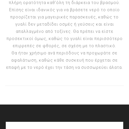
πλήρη ορατότητα καθ'όλη τη διάρκεια του βρασμού.
Επίσης είναι ιδανικός για να βράσετε νερό το οποίο
προορίζεται για μαγειρικές παρασκευές, καθώς το
γυαλί δεν μεταδίδει οσμές ή γεύσεις και είναι
απαλλαγμένο από τοξίνες. Θα πρέπει να είστε
προσεκτικοί όμως, καθώς το γυαλί είναι περισσότερο
επιρρεπές σε φθορές, σε σχέση με το πλαστικό.
Θα ήταν χρήσιμο ανά περιόδους να προχωράτε σε
αφαλάτωση, καθώς κάθε συσκευή που έρχεται σε
επαφή με το νερό έχει την τάση να συσσωρεύει άλατα.