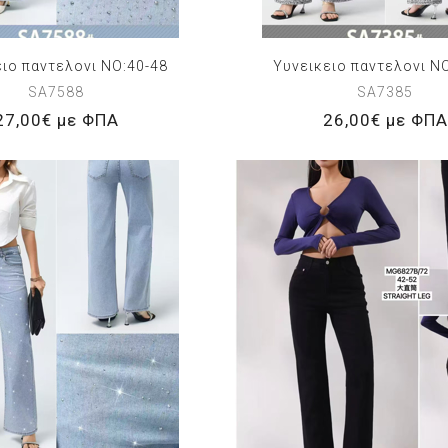
ειο παντελονι NO:40-48
Υυνεικειο παντελονι N
SA7588
SA7385
27,00€ με ΦΠΑ
26,00€ με ΦΠΑ