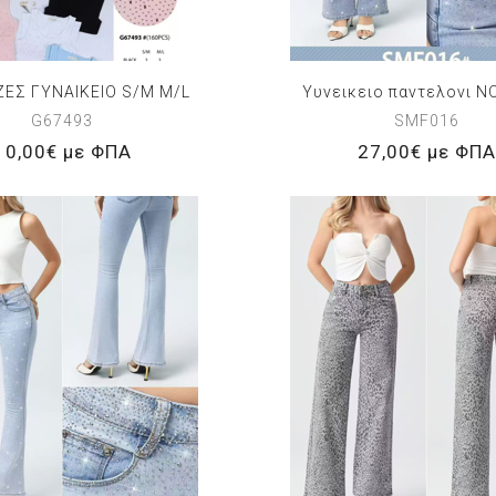
ΕΣ ΓΥΝΑΙΚΕΙΟ S/M M/L
Υυνεικειο παντελονι N
G67493
SMF016
10,00€ με ΦΠΑ
27,00€ με ΦΠΑ