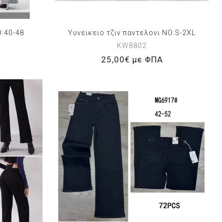
O:40-48
Υυνεικειο τζιν παντελονι NO:S-2XL
KW8802
25,00€ με ΦΠΑ