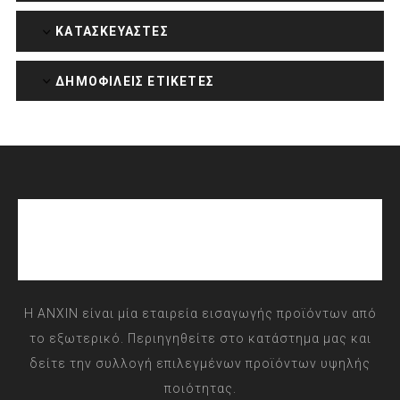
ΚΑΤΑΣΚΕΥΑΣΤΈΣ
ΔΗΜΟΦΙΛΕΙΣ ΕΤΙΚΕΤΕΣ
Η ANXIN είναι μία εταιρεία εισαγωγής προϊόντων από
το εξωτερικό. Περιηγηθείτε στο κατάστημα μας και
δείτε την συλλογή επιλεγμένων προϊόντων υψηλής
ποιότητας.