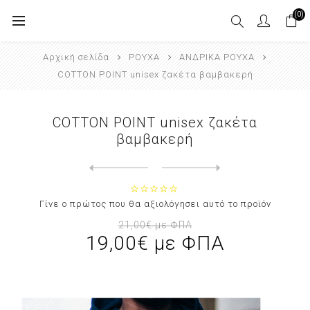
(0)
Αρχική σελίδα
ΡΟΥΧΑ
ΑΝΔΡΙΚΑ ΡΟΥΧΑ
COTTON POINT unisex ζακέτα βαμβακερή
COTTON POINT unisex ζακέτα
βαμβακερή
Next
product
Previous product
COTTON POINT μπλούζα ανδρική μ...
Γίνε ο πρώτος που θα αξιολόγησει αυτό το προϊόν
21,00€ με ΦΠΑ
19,00€ με ΦΠΑ