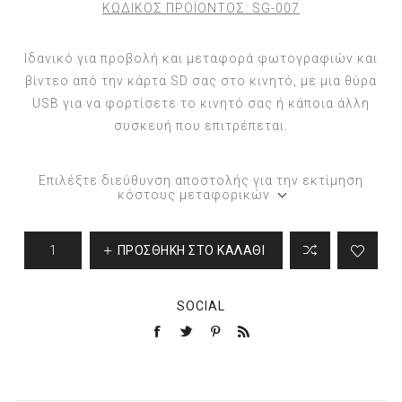
ΚΩΔΙΚΟΣ ΠΡΟΪΟΝΤΟΣ:
SG-007
Ιδανικό για προβολή και μεταφορά φωτογραφιών και
βίντεο από την κάρτα SD σας στο κινητό, με μια θύρα
USB για να φορτίσετε το κινητό σας ή κάποια άλλη
συσκευή που επιτρέπεται.
Επιλέξτε διεύθυνση αποστολής για την εκτίμηση
κόστους μεταφορικών
ΠΡΟΣΘΉΚΗ ΣΤΟ ΚΑΛΆΘΙ
SOCIAL