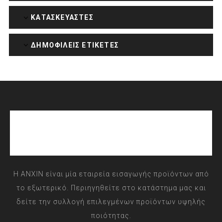
ΚΑΤΑΣΚΕΥΑΣΤΈΣ
ΔΗΜΟΦΙΛΕΙΣ ΕΤΙΚΕΤΕΣ
Η ANXIN είναι μία εταιρεία εισαγωγής προϊόντων από
το εξωτερικό. Περιηγηθείτε στο κατάστημα μας και
δείτε την συλλογή επιλεγμένων προϊόντων υψηλής
ποιότητας.