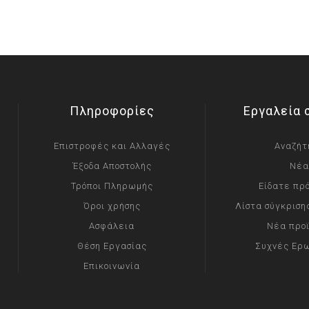
Πληροφορίες
Εργαλεία 
Επιστροφές και Αλλαγές
Αναζήτ
Έξοδα Αποστολής
Νέα
Τρόποι Πληρωμής
Είδατε πρ
Όροι χρήσης
Λίστα σύγκριση
Ασφάλεια
Νέα προ
Θέση Εργασίας
Συχνές Ερ
Επικοινωνία