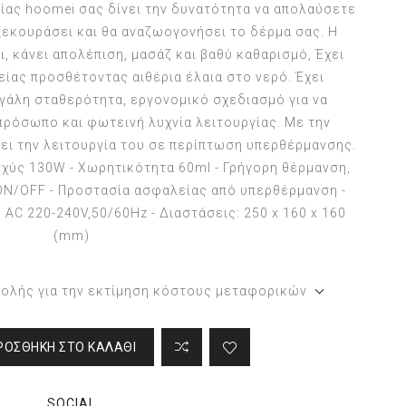
ίας hoomei σας δίνει την δυνατότητα να απολαύσετε
 ξεκουράσει και θα αναζωογονήσει το δέρμα σας. Η
 κάνει απολέπιση, μασάζ και βαθύ καθαρισμό, Έχει
ίας προσθέτοντας αιθέρια έλαια στο νερό. Έχει
εγάλη σταθερότητα, εργονομικό σχεδιασμό για να
 πρόσωπο και φωτεινή λυχνία λειτουργίας. Με την
ει την λειτουργία του σε περίπτωση υπερθέρμανσης.
Ισχύς 130W - Χωρητικότητα 60ml - Γρήγορη θέρμανση,
 ON/OFF - Προστασία ασφαλείας από υπερθέρμανση -
AC 220-240V,50/60Hz - Διαστάσεις: 250 x 160 x 160
(mm)
τολής για την εκτίμηση κόστους μεταφορικών
ΡΟΣΘΉΚΗ ΣΤΟ ΚΑΛΆΘΙ
SOCIAL