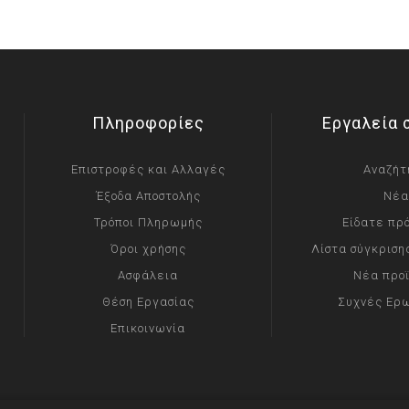
Πληροφορίες
Εργαλεία 
Επιστροφές και Αλλαγές
Αναζήτ
Έξοδα Αποστολής
Νέα
Τρόποι Πληρωμής
Είδατε πρ
Όροι χρήσης
Λίστα σύγκριση
Ασφάλεια
Νέα προ
Θέση Εργασίας
Συχνές Ερ
Επικοινωνία