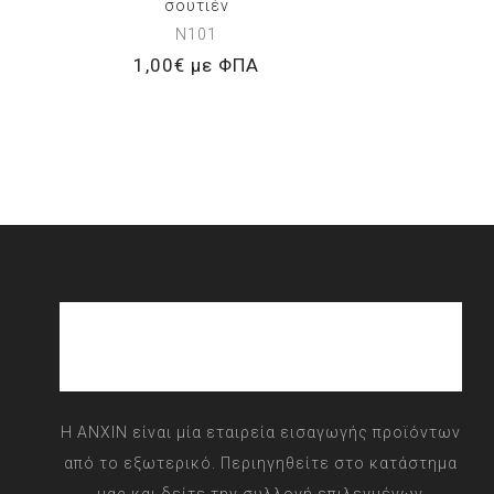
σουτιέν
N101
1,00€ με ΦΠΑ
Η ANXIN είναι μία εταιρεία εισαγωγής προϊόντων
από το εξωτερικό. Περιηγηθείτε στο κατάστημα