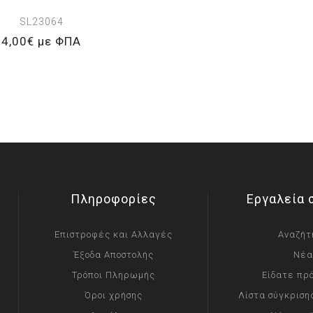
SL23064
4,00€ με ΦΠΑ
Πληροφορίες
Εργαλεία 
Επιστροφές και Αλλαγές
Αναζήτ
Έξοδα Αποστολής
Νέα
Τρόποι Πληρωμής
Είδατε πρ
Όροι χρήσης
Λίστα σύγκριση