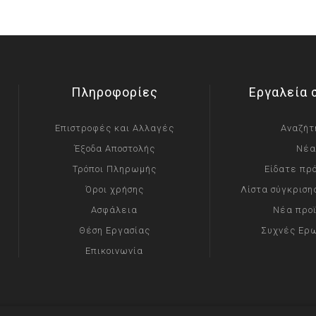
Πληροφορίες
Εργαλεία 
Επιστροφές και Αλλαγές
Αναζήτ
Έξοδα Αποστολής
Νέα
Τρόποι Πληρωμής
Είδατε πρ
Όροι χρήσης
Λίστα σύγκριση
Ασφάλεια
Νέα προ
Θέση Εργασίας
Συχνές Ερ
Επικοινωνία