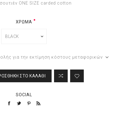
 σουτιέν ONE SIZE carded cotton
ΧΡΏΜΑ
τολής για την εκτίμηση κόστους μεταφορικών
ΡΟΣΘΉΚΗ ΣΤΟ ΚΑΛΆΘΙ
SOCIAL