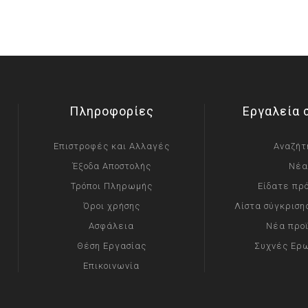
Πληροφορίες
Εργαλεία 
Επιστροφές και Αλλαγές
Αναζήτ
Έξοδα Αποστολής
Νέα
Τρόποι Πληρωμής
Είδατε πρ
Όροι χρήσης
Λίστα σύγκριση
Ασφάλεια
Νέα προ
Θέση Εργασίας
Συχνές Ερ
Επικοινωνία