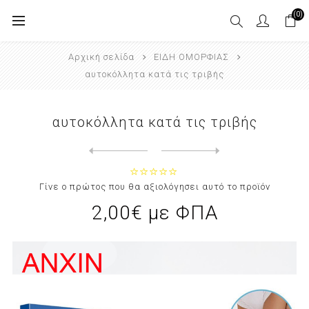
(0)
Αρχική σελίδα
ΕΙΔΗ ΟΜΟΡΦΙΑΣ
αυτοκόλλητα κατά τις τριβής
αυτοκόλλητα κατά τις τριβής
Next
product
Previous product
Γίνε ο πρώτος που θα αξιολόγησει αυτό το προϊόν
2,00€ με ΦΠΑ