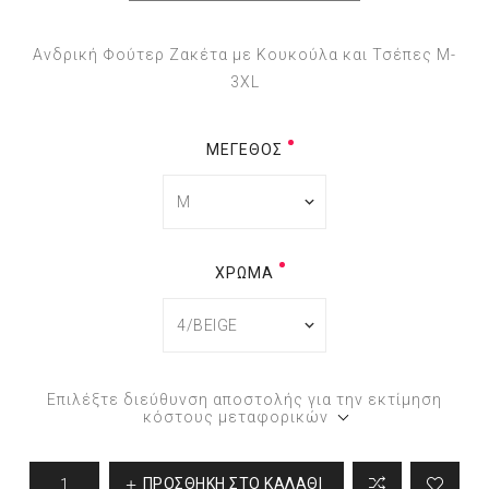
Ανδρική Φούτερ Ζακέτα με Κουκούλα και Τσέπες M-
3XL
ΜΈΓΕΘΟΣ
ΧΡΏΜΑ
Επιλέξτε διεύθυνση αποστολής για την εκτίμηση
κόστους μεταφορικών
ΠΡΟΣΘΉΚΗ ΣΤΟ ΚΑΛΆΘΙ