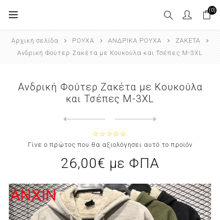
(0)
Αρχική σελίδα
ΡΟΥΧΑ
ΑΝΔΡΙΚΑ ΡΟΥΧΑ
ΖΑΚΕΤΑ
Ανδρική Φούτερ Ζακέτα με Κουκούλα και Τσέπες M-3XL
Ανδρική Φούτερ Ζακέτα με Κουκούλα
και Τσέπες M-3XL
Next
product
Previous product
Ανδρικό Μπουφάν DOUBLE FACED B...
Γίνε ο πρώτος που θα αξιολόγησει αυτό το προϊόν
26,00€ με ΦΠΑ