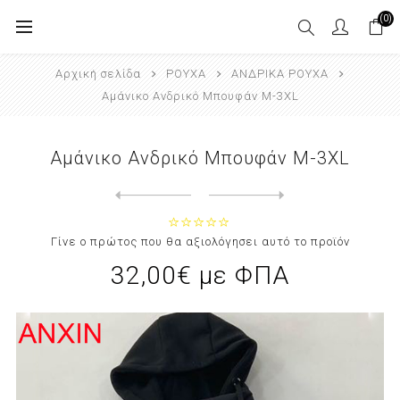
(0)
Αρχική σελίδα
ΡΟΥΧΑ
ΑΝΔΡΙΚΑ ΡΟΥΧΑ
Αμάνικο Ανδρικό Μπουφάν M-3XL
Αμάνικο Ανδρικό Μπουφάν M-3XL
Next
product
Previous product
Γίνε ο πρώτος που θα αξιολόγησει αυτό το προϊόν
32,00€ με ΦΠΑ